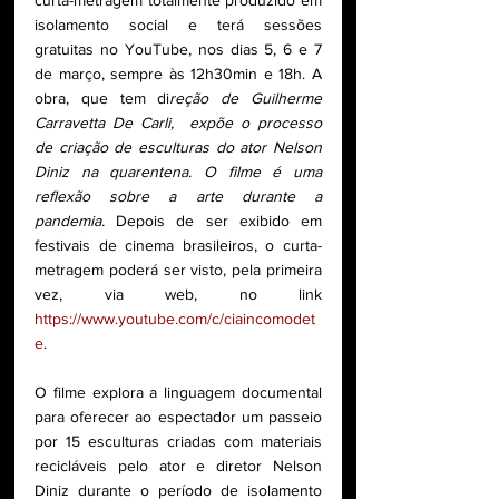
curta-metragem totalmente produzido em 
isolamento social e terá sessões 
gratuitas no YouTube, nos dias 5, 6 e 7 
de março, sempre às 12h30min e 18h. A 
obra, que tem di
reção de Guilherme 
Carravetta De Carli,  expõe o processo 
de criação de esculturas do ator Nelson 
Diniz na quarentena. O filme é uma 
reflexão sobre a arte durante a 
pandemia.
 Depois de ser exibido em 
festivais de cinema brasileiros, o curta-
metragem poderá ser visto, pela primeira 
vez, via web, no link  
https://www.youtube.com/c/ciaincomodet
e
. 
O filme explora a linguagem documental 
para oferecer ao espectador um passeio 
por 15 esculturas criadas com materiais 
recicláveis pelo ator e diretor Nelson 
Diniz durante o período de isolamento 