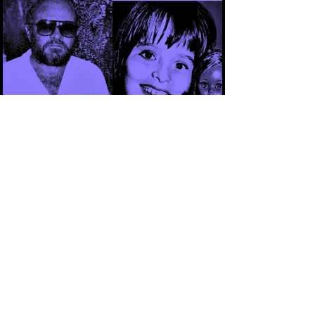
CAPÍTULO 3 - CASO ARACELI: UM
CRIME QUE SE TORNOU SÍMBOLO DA
IMPUNIDADE DURANTE A DITADURA