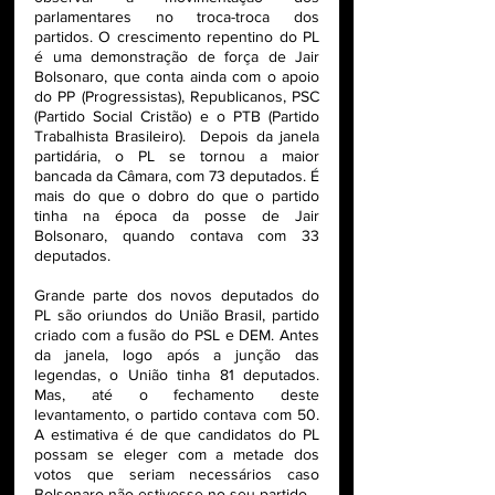
parlamentares no troca-troca dos 
partidos. O crescimento repentino do PL 
é uma demonstração de força de Jair 
Bolsonaro, que conta ainda com o apoio 
do PP (Progressistas), Republicanos, PSC 
(Partido Social Cristão) e o PTB (Partido 
Trabalhista Brasileiro).  Depois da janela 
partidária, o PL se tornou a maior 
bancada da Câmara, com 73 deputados. É 
mais do que o dobro do que o partido 
tinha na época da posse de Jair 
Bolsonaro, quando contava com 33 
deputados. 
Grande parte dos novos deputados do 
PL são oriundos do União Brasil, partido 
criado com a fusão do PSL e DEM. Antes 
da janela, logo após a junção das 
legendas, o União tinha 81 deputados. 
Mas, até o fechamento deste 
levantamento, o partido contava com 50. 
A estimativa é de que candidatos do PL 
possam se eleger com a metade dos 
votos que seriam necessários caso 
Bolsonaro não estivesse no seu partido.