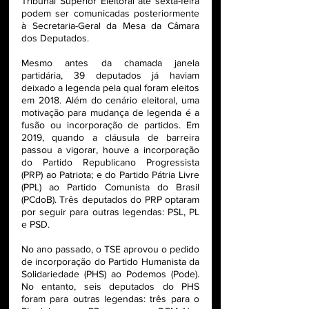
Tribunal Superior Eleitoral até sexta-feira 
podem ser comunicadas posteriormente 
à Secretaria-Geral da Mesa da Câmara 
dos Deputados. 
Mesmo antes da chamada janela 
partidária, 39 deputados já haviam 
deixado a legenda pela qual foram eleitos 
em 2018. Além do cenário eleitoral, uma 
motivação para mudança de legenda é a 
fusão ou incorporação de partidos. Em 
2019, quando a cláusula de barreira 
passou a vigorar, houve a incorporação 
do Partido Republicano Progressista 
(PRP) ao Patriota; e do Partido Pátria Livre 
(PPL) ao Partido Comunista do Brasil 
(PCdoB). Três deputados do PRP optaram 
por seguir para outras legendas: PSL, PL 
e PSD.
No ano passado, o TSE aprovou o pedido 
de incorporação do Partido Humanista da 
Solidariedade (PHS) ao Podemos (Pode). 
No entanto, seis deputados do PHS 
foram para outras legendas: três para o 