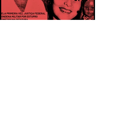
CAPÍTULO 1 - PELA PRIMEIRA VEZ,
MILITAR É CONDENADO POR ESTUPRO
COMETIDO DURANTE A DITADURA
CAPÍTULO 3 - CASO ARACELI: UM