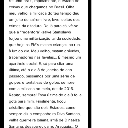
resumo pra ti, rapidamente, o estado de 
coisas que chegamos no Brasil. Olha 
meu velho, a milicada do teu tempo deu 
um jeito de saírem livre, leve, soltos dos 
crimes da ditadura. De lá para cá, vê-se 
que a “redentora” (salve Stanislaw!) 
forjou uma militarização tal da sociedade, 
que hoje as PM’s matam crianças na rua, 
à luz do dia. Meu velho, matam grávidas, 
trabalhadores nas favelas… É mesmo um 
apartheid social. E, só para citar uma 
última, até o dia 8 de janeiro do ano 
passado, passamos por uma série de 
golpes e tentativas de golpe, sempre 
com a milicada no meio, desde 2016. 
Repito, sempre! Essa última do dia 8 foi a 
gota para mim. Finalmente, ficou 
cristalino que são dois Estados, como 
sempre diz a companheira Diva Santana, 
velha guerreira baiana, irmã de Dinaelza 
Santana, desaparecida no Araguaia… O 