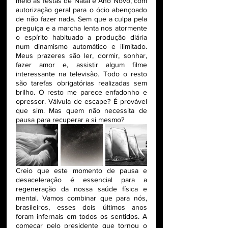
meio as festas de Natal e Ano Novo, com 
autorização geral para o ócio abençoado 
de não fazer nada. Sem que a culpa pela 
preguiça e a marcha lenta nos atormente 
o espírito habituado a produção diária 
num dinamismo automático e ilimitado. 
Meus prazeres são ler, dormir, sonhar, 
fazer amor e, assistir algum filme 
interessante na televisão. Todo o resto 
são tarefas obrigatórias realizadas sem 
brilho. O resto me parece enfadonho e 
opressor. Válvula de escape? É provável 
que sim. Mas quem não necessita de 
pausa para recuperar a si mesmo? 
Creio que este momento de pausa e 
desaceleração é essencial para a 
regeneração da nossa saúde física e 
mental. Vamos combinar que para nós, 
brasileiros, esses dois últimos anos 
foram infernais em todos os sentidos. A 
começar pelo presidente que tornou o 