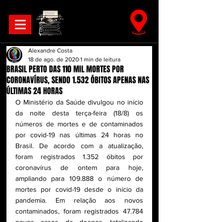
Alexandre Costa
18 de ago. de 2020
1 min de leitura
BRASIL PERTO DAS 110 MIL MORTES POR
CORONAVÍRUS, SENDO 1.532 ÓBITOS APENAS NAS
ÚLTIMAS 24 HORAS
O Ministério da Saúde divulgou no início 
da noite desta terça-feira (18/8) os 
números de mortes e de contaminados 
por covid-19 nas últimas 24 horas no 
Brasil. De acordo com a atualização, 
foram registrados 1.352 óbitos por 
coronavírus de ontem para hoje, 
ampliando para 109.888 o número de 
mortes por covid-19 desde o início da 
pandemia. Em relação aos novos 
contaminados, foram registrados 47.784 