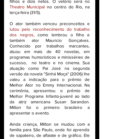
filhos e dois netos. O velório será no 
Theatro Municipal
 no centro do Rio, na 
terça-feira (31/5). 
O ator também venceu preconceitos e 
lutou pelo reconhecimento do trabalho 
dos negros
, como lembrou o filho e 
também ator Mauricio Gonçalves. 
Conhecido por trabalhos marcantes, 
atuou em mais de 40 novelas, em 
programas humorísticos e minisséries de 
sucesso,  no teatro e no cinema. Sua 
atuação como Pai José na segunda 
versão da novela "Sinhá Moça" (2006) lhe 
valeu a indicação para o prêmio de 
Melhor Ator no Emmy Internacional. Na 
cerimônia, apresentou o prêmio de 
Melhor Programa Infanto-juvenil ao lado 
da atriz americana Susan Sarandon. 
Milton foi o primeiro brasileiro a 
apresentar o evento.
Ainda criança, Milton se mudou com a 
família para São Paulo, onde foi aprendiz 
de sapateiro, de alfaiate e de gráfico. Ele 