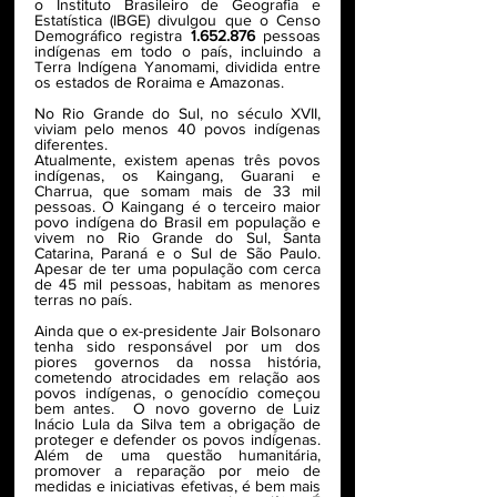
o Instituto Brasileiro de Geografia e 
Estatística (IBGE) divulgou que o Censo 
Demográfico registra 
1.652.876
 pessoas 
indígenas em todo o país, incluindo a 
Terra Indígena Yanomami, dividida entre 
os estados de Roraima e Amazonas. 
No Rio Grande do Sul, no século XVII, 
viviam pelo menos 40 povos indígenas 
diferentes. 
Atualmente, existem apenas três povos 
indígenas, os Kaingang, Guarani e 
Charrua, que somam mais de 33 mil 
pessoas. 
O Kaingang é o terceiro maior 
povo indígena do Brasil em população e 
vivem no Rio Grande do Sul, Santa 
Catarina, Paraná e o Sul de São Paulo. 
Apesar de ter uma população com cerca 
de 45 mil pessoas, habitam as menores 
terras no país. 
Ainda que o ex-presidente Jair Bolsonaro 
tenha sido responsável por um dos 
piores governos da nossa história, 
cometendo atrocidades em relação aos 
povos indígenas, o genocídio começou 
bem antes.  O novo governo de Luiz 
Inácio Lula da Silva tem a obrigação de 
proteger e defender os povos indígenas. 
Além de uma questão humanitária, 
promover a reparação por meio de 
medidas e iniciativas efetivas, é bem mais 