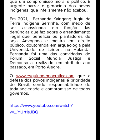
que um compromisso moral e político. É 
urgente barrar o genocídio dos povos 
indígenas, que infelizmente não acabou. 
Em 2021,  Fernanda Kaingang fugiu da 
Terra Indígena Serrinha, com medo de 
ser assassinada em função das 
denúncias que faz sobre o arrendamento 
ilegal que beneficia os plantadores de 
soja. Advogada e mestra em direito 
público, doutoranda em arqueologia pela 
Universidade de Leiden, na Holanda, 
Fernanda foi uma das convidadas do 
Fórum Social Mundial Justiça e 
Democracia, realizado em abril do ano 
passado, em Porto Alegre. 
O 
www.esquinademocratica.com
 que a 
defesa dos povos indígenas é prioridade 
do Brasil, sendo responsabilidade de 
toda sociedade e compromisso de todos 
governos.
https://www.youtube.com/watch?
v=_lYUrt1sJBQ