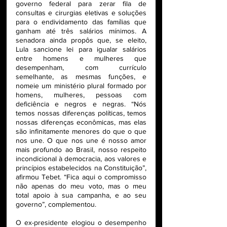
governo federal para zerar fila de 
consultas e cirurgias eletivas e soluções 
para o endividamento das famílias que 
ganham até três salários mínimos. A 
senadora ainda propôs que, se eleito, 
Lula sancione lei para igualar salários 
entre homens e mulheres que 
desempenham, com currículo 
semelhante, as mesmas funções, e 
nomeie um ministério plural formado por 
homens, mulheres, pessoas com 
deficiência e negros e negras. “Nós 
temos nossas diferenças políticas, temos 
nossas diferenças econômicas, mas elas 
são infinitamente menores do que o que 
nos une. O que nos une é nosso amor 
mais profundo ao Brasil, nosso respeito 
incondicional à democracia, aos valores e 
princípios estabelecidos na Constituição”, 
afirmou Tebet. “Fica aqui o compromisso 
não apenas do meu voto, mas o meu 
total apoio à sua campanha, e ao seu 
governo”, complementou.
O ex-presidente elogiou o desempenho 