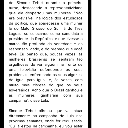
de Simone Tebet durante o primeiro 
turno, destacando a representatividade 
que ela despertou nas mulheres. “Não 
era previsível, na lógica dos estudiosos 
da política, que aparecesse uma mulher 
lá do Mato Grosso do Sul, lá de Três 
Lagoas, se colocando como candidata a 
presidente da República, e que tivesse a 
marca tão profunda da seriedade e da 
responsabilidade, e do preparo que você 
teve. Eu penso que, poucas vezes, as 
mulheres brasileiras se sentiram tão 
orgulhosas de ver alguém na frente de 
uma televisão defendendo os seus 
problemas, enfrentando os seus algozes, 
de igual para igual, e, às vezes, com 
muito mais clareza do que os seus 
adversários. Acho que o Brasil ganhou e 
as mulheres ganharam com sua 
campanha”, disse Lula.
Simone Tebet afirmou que vai atuar 
diretamente na campanha de Lula nas 
próximas semanas, onde for requisitada. 
“Eu já estou na campanha, eu vou estar 