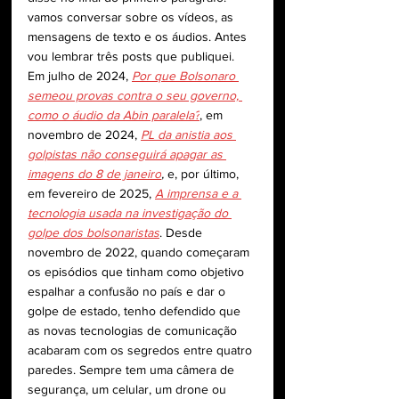
vamos conversar sobre os vídeos, as 
mensagens de texto e os áudios. Antes 
vou lembrar três posts que publiquei. 
Em julho de 2024, 
Por que Bolsonaro 
semeou provas contra o seu governo, 
como o áudio da Abin paralela?
, em 
novembro de 2024, 
PL da anistia aos 
golpistas não conseguirá apagar as 
imagens do 8 de janeiro
,
 e, por último, 
em fevereiro de 2025, 
A imprensa e a 
tecnologia usada na investigação do 
golpe dos bolsonaristas
. Desde 
novembro de 2022, quando começaram 
os episódios que tinham como objetivo 
espalhar a confusão no país e dar o 
golpe de estado, tenho defendido que 
as novas tecnologias de comunicação 
acabaram com os segredos entre quatro 
paredes. Sempre tem uma câmera de 
segurança, um celular, um drone ou 