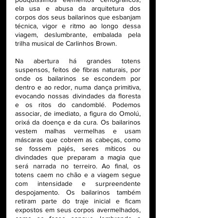
ela usa e abusa da arquitetura dos 
corpos dos seus bailarinos que esbanjam 
técnica, vigor e ritmo ao longo dessa 
viagem, deslumbrante, embalada pela 
trilha musical de Carlinhos Brown. 
Na abertura há grandes totens 
suspensos, feitos de fibras naturais, por 
onde os bailarinos se escondem por 
dentro e ao redor, numa dança primitiva, 
evocando nossas divindades da floresta 
e os ritos do candomblé. Podemos 
associar, de imediato, a figura do Omolú, 
orixá da doença e da cura. Os bailarinos 
vestem malhas vermelhas e usam 
máscaras que cobrem as cabeças, como 
se fossem pajés, seres míticos ou 
divindades que preparam a magia que 
será narrada no terreiro. Ao final, os 
totens caem no chão e a viagem segue 
com intensidade e surpreendente 
despojamento. Os bailarinos também 
retiram parte do traje inicial e ficam 
expostos em seus corpos avermelhados, 