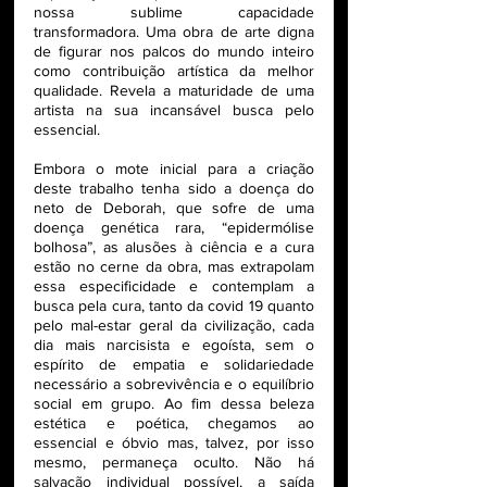
nossa sublime capacidade 
transformadora. Uma obra de arte digna 
de figurar nos palcos do mundo inteiro 
como contribuição artística da melhor 
qualidade. Revela a maturidade de uma 
artista na sua incansável busca pelo 
essencial.  
Embora o mote inicial para a criação 
deste trabalho tenha sido a doença do 
neto de Deborah, que sofre de uma 
doença genética rara, “epidermólise 
bolhosa”, as alusões à ciência e a cura 
estão no cerne da obra, mas extrapolam 
essa especificidade e contemplam a 
busca pela cura, tanto da covid 19 quanto 
pelo mal-estar geral da civilização, cada 
dia mais narcisista e egoísta, sem o 
espírito de empatia e solidariedade 
necessário a sobrevivência e o equilíbrio 
social em grupo. Ao fim dessa beleza 
estética e poética, chegamos ao 
essencial e óbvio mas, talvez, por isso 
mesmo, permaneça oculto. Não há 
salvação individual possível, a saída 