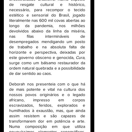
de resgate cultural e histórico, 
necessário, para recompor o tecido 
estético e sensorial do Brasil, jogado 
literalmente nas 600 mil covas abertas ao 
longo da pandemia, nos milhões 
devolvidos abaixo da linha da miséria, 
nas filas intermináveis de 
desempregados mendigando um posto 
de trabalho e na absoluta falta de 
horizonte e perspectiva, deixadas por 
este governo obsceno e genocida, 
Cura
, 
surge como um bálsamo restaurador da 
ordem natural quebrada e a possibilidade 
de dar sentido ao caos.
Deborah nos presenteia com o que há 
de mais potente e vital na cultura dos 
nossos povos originários e o legado 
africano, impresso em corpos 
escravizados, feridos, explorados e 
humilhados à exaustão, mas, que ainda 
assim resistem e são capazes de 
transformarem dor em potência e arte. 
Numa composição em que utiliza 
pouquíssimos elementos cenográficos, 