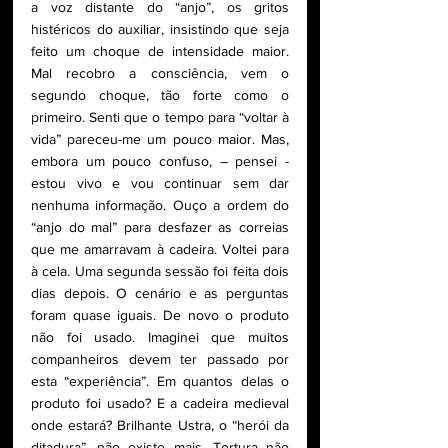
a voz distante do “anjo”, os gritos 
histéricos do auxiliar, insistindo que seja 
feito um choque de intensidade maior. 
Mal recobro a consciência, vem o 
segundo choque, tão forte como o 
primeiro. Senti que o tempo para “voltar à 
vida” pareceu-me um pouco maior. Mas, 
embora um pouco confuso, – pensei - 
estou vivo e vou continuar sem dar 
nenhuma informação. Ouço a ordem do 
“anjo do mal” para desfazer as correias 
que me amarravam à cadeira. Voltei para 
à cela. Uma segunda sessão foi feita dois 
dias depois. O cenário e as perguntas 
foram quase iguais. De novo o produto 
não foi usado. Imaginei que muitos 
companheiros devem ter passado por 
esta “experiência”. Em quantos delas o 
produto foi usado? E a cadeira medieval 
onde estará? Brilhante Ustra, o “herói da 
ditadura”, não existe mais. Tortura não 