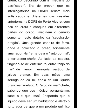
chefe, condecorado com a “medalha do 
pacificador”. Era de prever que os 
interrogatórios na OBAN seriam mais 
sofisticados e diferentes das sessões 
anteriores na DOPS de Porto Alegre, com 
pau de arara e choques em diferentes 
partes do corpo. Imaginem o cenário 
somente neste detalhe da “cadeira-do-
dragão”. Uma grande cadeira de ferro, 
onde é colocado o preso, fortemente 
amarrado. Na frente dela o “anjo do mal”, 
o torturador-chefe. Ao lado da cadeira, 
fingindo-se de enfermeiro, outro “anjo do 
mal” de menor hierarquia, vestido de 
jaleco branco. Em suas mãos uma 
seringa de 20 ml, cheia de um líquido 
branco-amarelado. O “anjo do mal” chefe, 
sabendo que sou médico, pergunta-me: 
sabe o é que isso? Respondo que o 
líquido deve ser um barbitúrico e alerto o 
torturador de que é um produto químico 