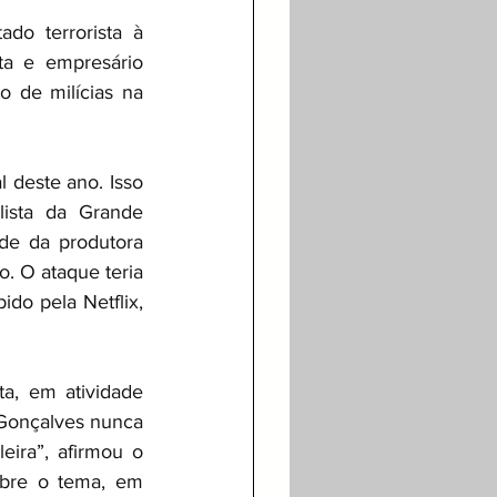
o terrorista à 
a e empresário 
 de milícias na 
 deste ano. Isso 
ista da Grande 
ede da produtora 
 O ataque teria 
do pela Netflix, 
a, em atividade 
Gonçalves nunca 
eira”, afirmou o 
obre o tema, em 