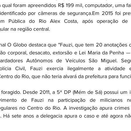
a qual foram apreendidos R$ 199 mil, computador, uma fa
 identificado por câmeras de segurança.Em 2015 foi pres
em Pública do Rio Alex Costa, após operação de 
ular na região central.
nal O Globo destaca que "Fauzi, que tem 20 anotações cr
ão corporal, desacato, extorsão e Lei Maria da Penha — 
ardadores Autônomos de Veículos São Miguel. Segu
ícia Civil, Fauzi exercia ilegalmente a atividade
ntro do Rio, que não teria alvará da prefeitura para fun
 foragido. Desde 2011, a 5ª DP (Mém de Sá) possui um in
vimento de Fauzi na participação de milicianos 
egulares no Centro do Rio. A investigação apura crimes
. Há sete anos a delegacia apura o caso e até agora n