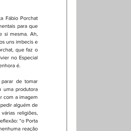
a Fábio Porchat 
entais para que 
e si mesma. Ah, 
os uns imbecis e 
chat, que faz o 
ier no Especial 
enhora é. 
parar de tomar 
 uma produtora 
car com a imagem 
mpedir alguém de 
árias religiões, 
flexão: “o Porta 
 nenhuma reação 