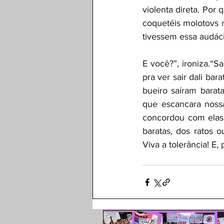
violenta direta. Por
coquetéis molotovs 
tivessem essa audáci
E você?”, ironiza.“
pra ver sair dali ba
bueiro saíram barat
que escancara noss
concordou com elas, 
baratas, dos ratos 
Viva a tolerância! E,