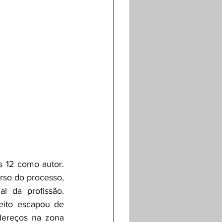
s 12 como autor. 
so do processo, 
 da profissão. 
peito escapou de 
dereços na zona 