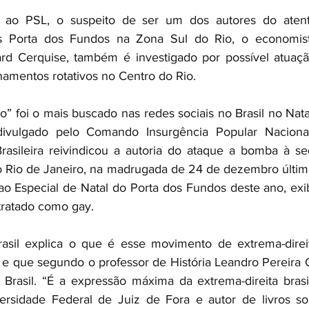
o ao PSL, o suspeito de ser um dos autores do atentad
s Porta dos Fundos na Zona Sul do Rio, o economist
rd Cerquise, também é investigado por possível atuação
amentos rotativos no Centro do Rio. 
o” foi o mais buscado nas redes sociais no Brasil no Natal
vulgado pelo Comando Insurgência Popular Nacional
 Brasileira reivindicou a autoria do ataque a bomba à s
 Rio de Janeiro, na madrugada de 24 de dezembro último.
ao Especial de Natal do Porta dos Fundos deste ano, exibi
tratado como gay.
sil explica o que é esse movimento de extrema-direit
 e que segundo o professor de História Leandro Pereira 
 Brasil. “É a expressão máxima da extrema-direita brasil
versidade Federal de Juiz de Fora e autor de livros s