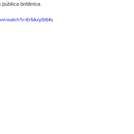
 pública britânica.
com/watch?v=Er5Axy0l64s