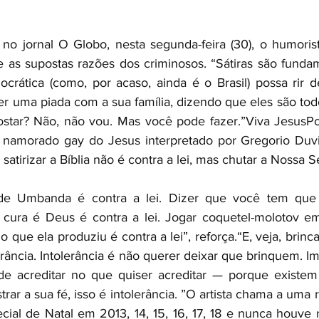
no jornal O Globo, nesta segunda-feira (30), o humorist
 as supostas razões dos criminosos. “Sátiras são fundam
rática (como, por acaso, ainda é o Brasil) possa rir d
zer uma piada com a sua família, dizendo que eles são tod
ostar? Não, não vou. Mas você pode fazer.”Viva JesusPor
 namorado gay do Jesus interpretado por Gregorio Duviv
satirizar a Bíblia não é contra a lei, mas chutar a Nossa S
de Umbanda é contra a lei. Dizer que você tem que 
cura é Deus é contra a lei. Jogar coquetel-molotov em
 que ela produziu é contra a lei”, reforça.“E, veja, brin
rância. Intolerância é não querer deixar que brinquem. I
de acreditar no que quiser acreditar — porque existem v
ar a sua fé, isso é intolerância. ”O artista chama a uma re
cial de Natal em 2013, 14, 15, 16, 17, 18 e nunca houve