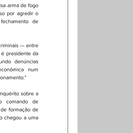
lsa arma de fogo 
o por agredir o 
fechamento de 
iminais — entre 
é presidente da 
ndo denúncias 
 econômica num 
cionamento."
quérito sobre a 
no comando de 
 de formação de 
ão chegou a uma 