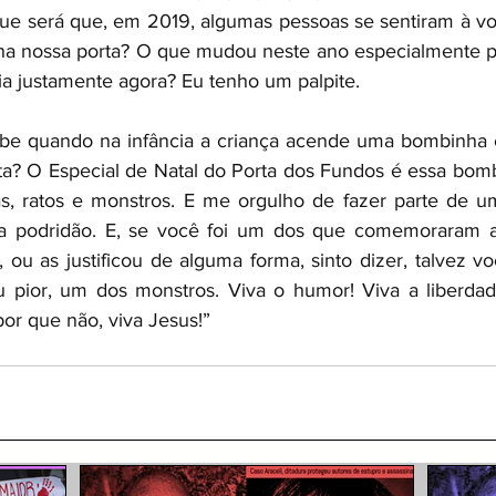
 que será que, em 2019, algumas pessoas se sentiram à von
na nossa porta? O que mudou neste ano especialmente p
a justamente agora? Eu tenho um palpite. 
Sabe quando na infância a criança acende uma bombinha e
rata? O Especial de Natal do Porta dos Fundos é essa bom
as, ratos e monstros. E me orgulho de fazer parte de um
a podridão. E, se você foi um dos que comemoraram as
ou as justificou de alguma forma, sinto dizer, talvez v
ou pior, um dos monstros. Viva o humor! Viva a liberdad
 por que não, viva Jesus!”