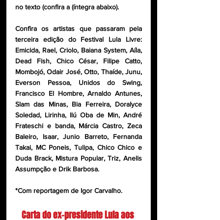
no texto (confira a (íntegra abaixo).
Confira os artistas que passaram pela 
terceira edição do Festival Lula Livre: 
Emicida, Rael, Criolo, Baiana System, Aíla, 
Dead Fish, Chico César, Filipe Catto, 
Mombojó, Odair José, Otto, Thaíde, Junu, 
Everson Pessoa, Unidos do Swing, 
Francisco El Hombre, Arnaldo Antunes, 
Slam das Minas, Bia Ferreira, Doralyce 
Soledad, Lirinha, Ilú Oba de Min, André 
Frateschi e banda, Márcia Castro, Zeca 
Baleiro, Isaar, Junio Barreto, Fernanda 
Takai, MC Poneis, Tulipa, Chico Chico e 
Duda Brack, Mistura Popular, Triz, Anelis 
Assumpção e Drik Barbosa.
*Com reportagem de Igor Carvalho.
Carta do ex-presidente Lula aos 