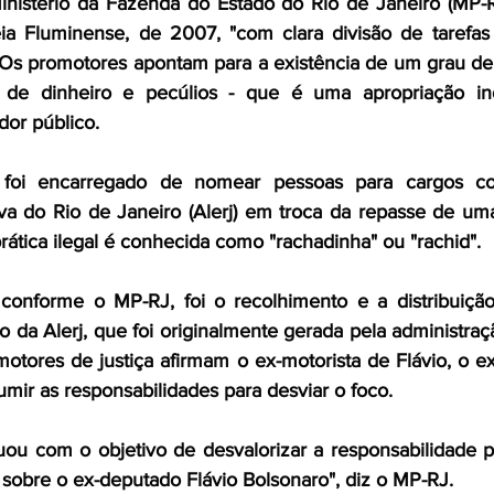
inistério da Fazenda do Estado do Rio de Janeiro (MP-RJ
a Fluminense, de 2007, "com clara divisão de tarefas 
 Os promotores apontam para a existência de um grau de 
 de dinheiro e pecúlios - que é uma apropriação in
dor público.
 foi encarregado de nomear pessoas para cargos co
va do Rio de Janeiro (Alerj) em troca da repasse de uma
ática ilegal é conhecida como "rachadinha" ou "rachid".  
onforme o MP-RJ, foi o recolhimento e a distribuição
 da Alerj, que foi originalmente gerada pela administraç
otores de justiça afirmam o ex-motorista de Flávio, o ex-p
mir as responsabilidades para desviar o foco.
uou com o objetivo de desvalorizar a responsabilidade p
 sobre o ex-deputado Flávio Bolsonaro", diz o MP-RJ.