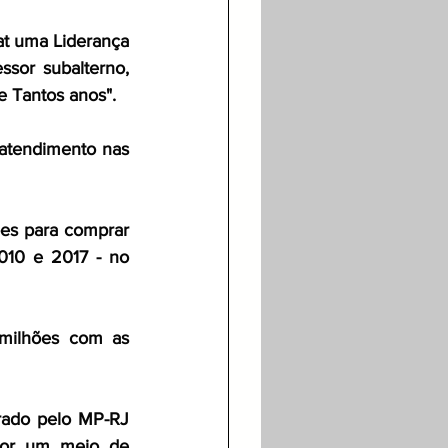
t uma Liderança 
or subalterno, 
 Tantos anos".
tendimento nas 
es para comprar 
010 e 2017 - no 
milhões com as 
orado pelo MP-RJ 
por um meio de 