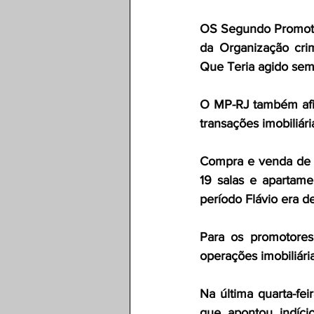
OS Segundo Promotor
da Organização cri
Que Teria agido sem
O MP-RJ também afi
transações imobiliár
Compra e venda de p
19 salas e apartame
período Flávio era d
Para os promotores
operações imobiliária
Na última quarta-fei
que apontou indíci