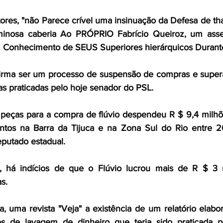
es, "não Parece crível uma insinuação da Defesa de tha
minosa caberia Ao PRÓPRIO Fabrício Queiroz, um assess
 Conhecimento de SEUS Superiores hierárquicos Durante
rma ser um processo de suspensão de compras e supera
ias praticadas pelo hoje senador do PSL.
eças para a compra de flúvio despendeu R $ 9,4 milhõ
ntos na Barra da Tijuca e na Zona Sul do Rio entre 2
eputado estadual.
, há indícios de que o Flúvio lucrou mais de R $ 3 
s.
ra, uma revista "Veja" a existência de um relatório elab
os de lavagem de dinheiro que teria sido praticada 