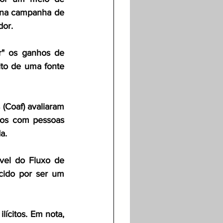
s na campanha de 
dor.
" os ganhos de 
ito de uma fonte 
(Coaf) avaliaram 
ios com pessoas 
a.
el do Fluxo de 
ido por ser um 
ícitos. Em nota, 