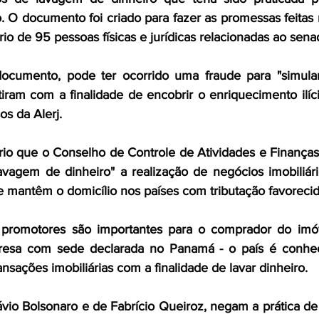
io. O documento foi criado para fazer as promessas feita
ário de 95 pessoas físicas e jurídicas relacionadas ao sena
cumento, pode ter ocorrido uma fraude para "simular
tiram com a finalidade de encobrir o enriquecimento ilíc
os da Alerj.
rio que o Conselho de Controle de Atividades e Finanças 
lavagem de dinheiro" a realização de negócios imobiliár
ue mantêm o domicílio nos países com tributação favorecid
s promotores são importantes para o comprador do imóv
sa com sede declarada no Panamá - o país é conhec
transações imobiliárias com a finalidade de lavar dinheiro.
io Bolsonaro e de Fabrício Queiroz, negam a prática de il