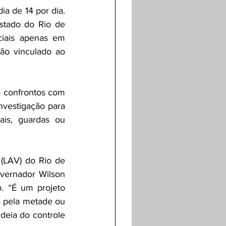
a de 14 por dia. 
tado do Rio de 
ciais apenas em 
gão vinculado ao 
 confrontos com 
nvestigação para 
is, guardas ou 
(LAV) do Rio de 
vernador Wilson 
. “É um projeto 
a pela metade ou 
eia do controle 