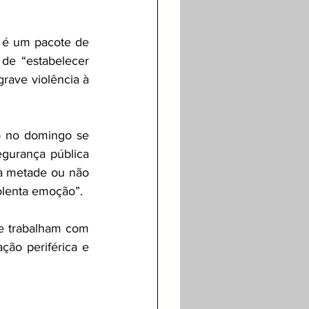
 é um pacote de 
de “estabelecer 
rave violência à 
o no domingo se 
gurança pública 
à metade ou não 
olenta emoção”.
e trabalham com 
ão periférica e 