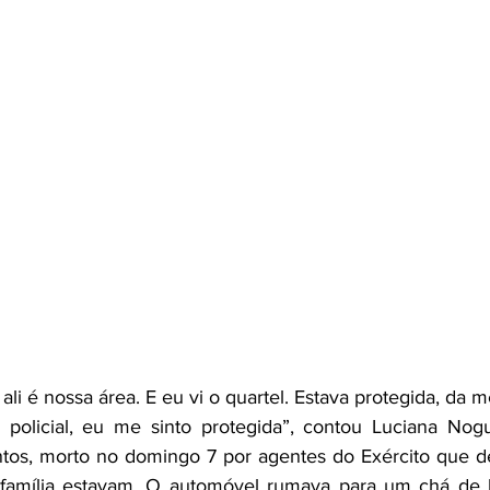
o, ali é nossa área. E eu vi o quartel. Estava protegida, da
olicial, eu me sinto protegida”, contou Luciana Nogu
tos, morto no domingo 7 por agentes do Exército que de
 família estavam. O automóvel rumava para um chá de b