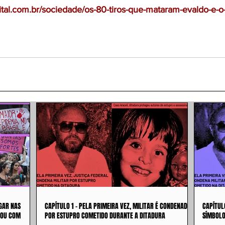
ital.com.br/sociedade/os-80-tiros-que-mataram-evaldo-e-o
GAR NAS
CAPÍTULO 1 - PELA PRIMEIRA VEZ, MILITAR É CONDENADO
CAPÍTUL
 OU COM
POR ESTUPRO COMETIDO DURANTE A DITADURA
SÍMBOLO