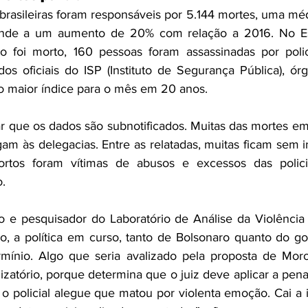
 brasileiras foram responsáveis por 5.144 mortes, uma médi
nde a um aumento de 20% com relação a 2016. No Es
o foi morto, 160 pessoas foram assassinadas por poli
os oficiais do ISP (Instituto de Segurança Pública), ór
 o maior índice para o mês em 20 anos.
r que os dados são subnotificados. Muitas das mortes em
gam às delegacias. Entre as relatadas, muitas ficam sem i
mortos foram vítimas de abusos e excessos das policia
.
 e pesquisador do Laboratório de Análise da Violência 
o, a política em curso, tanto de Bolsonaro quanto do go
rmínio. Algo que seria avalizado pela proposta de Moro
vilizatório, porque determina que o juiz deve aplicar a pen
policial alegue que matou por violenta emoção. Cai a id