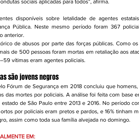
ondutas sociais aplicadas para todos”, afirma.
ntes disponíveis sobre letalidade de agentes estatai
rança Pública. Neste mesmo período foram 367 policiai
 anterior.
tórico de abusos por parte das forças públicas. Como os
mais de 500 pessoas foram mortas em retaliação aos ataq
59 vítimas eram agentes policiais.
mas são jovens negros
elo Fórum de Segurança em 2018 concluiu que homens, n
os das mortes por policiais. A análise foi feita com base e
 estado de São Paulo entre 2013 e 2016. No período co
rtos por policiais eram pretos e pardos, e 16% tinham m
ro, assim como toda sua família alvejada no domingo.
NALMENTE EM: