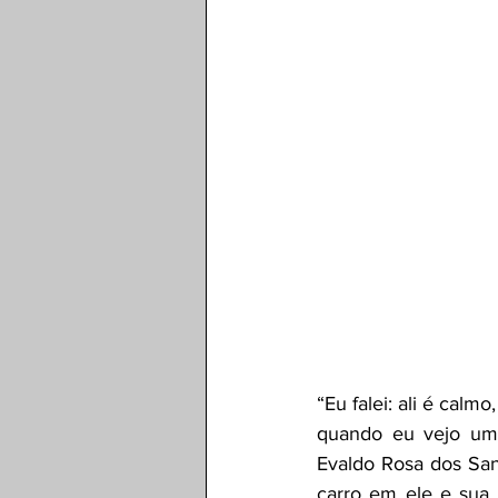
“Eu falei: ali é calm
quando eu vejo um p
Evaldo Rosa dos San
carro em ele e sua