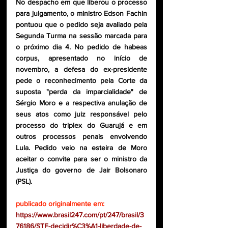
No despacho em que liberou o processo 
para julgamento, o ministro Edson Fachin 
pontuou que o pedido seja avaliado pela 
Segunda Turma na sessão marcada para 
o próximo dia 4. No pedido de habeas 
corpus, apresentado no início de 
novembro, a defesa do ex-presidente 
pede o reconhecimento pela Corte da 
suposta "perda da imparcialidade" de 
Sérgio Moro e a respectiva anulação de 
seus atos como juiz responsável pelo 
processo do triplex do Guarujá e em 
outros processos penais envolvendo 
Lula. Pedido veio na esteira de Moro 
aceitar o convite para ser o ministro da 
Justiça do governo de Jair Bolsonaro 
(PSL).
publicado originalmente em:
https://www.brasil247.com/pt/247/brasil/3
76186/STF-decidir%C3%A1-liberdade-de-