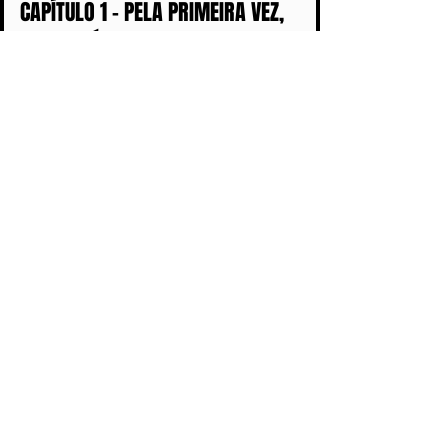
CAPÍTULO 1 - PELA PRIMEIRA VEZ,
MILITAR É CONDENADO POR ESTUPRO
COMETIDO DURANTE A DITADURA
COLABORE
Apoie o jornalismo livre, independente,