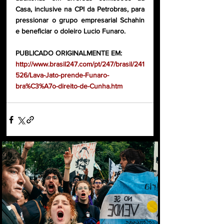
Casa, inclusive na CPI da Petrobras, para 
pressionar o grupo empresarial Schahin 
e beneficiar o doleiro Lucio Funaro.
PUBLICADO ORIGINALMENTE EM:
http://www.brasil247.com/pt/247/brasil/241
526/Lava-Jato-prende-Funaro-
bra%C3%A7o-direito-de-Cunha.htm