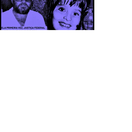
CAPÍTULO 3 - CASO ARACELI: UM
CRIME QUE SE TORNOU SÍMBOLO DA
IMPUNIDADE DURANTE A DITADURA