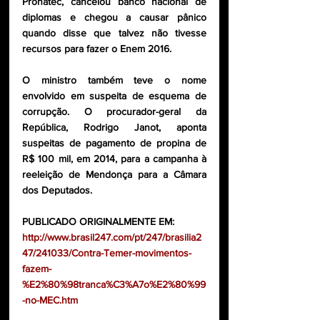
Pronatec, cancelou banco nacional de 
diplomas e chegou a causar pânico 
quando disse que talvez não tivesse 
recursos para fazer o Enem 2016.
O ministro também teve o nome 
envolvido em suspeita de esquema de 
corrupção. O procurador-geral da 
República, Rodrigo Janot, aponta 
suspeitas de pagamento de propina de 
R$ 100 mil, em 2014, para a campanha à 
reeleição de Mendonça para a Câmara 
dos Deputados.
PUBLICADO ORIGINALMENTE EM:
http://www.brasil247.com/pt/247/brasilia2
47/241033/Contra-Temer-movimentos-
fazem-
%E2%80%98tranca%C3%A7o%E2%80%99
-no-MEC.htm