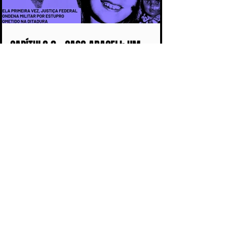
CAPÍTULO 3 - CASO ARACELI: UM
CRIME QUE SE TORNOU SÍMBOLO DA
IMPUNIDADE DURANTE A DITADURA