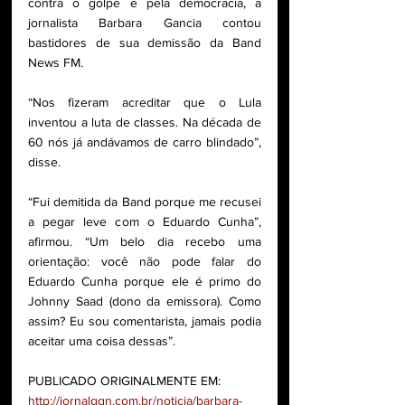
contra o golpe e pela democracia, a 
jornalista Barbara Gancia contou 
bastidores de sua demissão da Band 
News FM.
“Nos fizeram acreditar que o Lula 
inventou a luta de classes. Na década de 
60 nós já andávamos de carro blindado”, 
disse.
“Fui demitida da Band porque me recusei 
a pegar leve com o Eduardo Cunha”, 
afirmou. “Um belo dia recebo uma 
orientação: você não pode falar do 
Eduardo Cunha porque ele é primo do 
Johnny Saad (dono da emissora). Como 
assim? Eu sou comentarista, jamais podia 
aceitar uma coisa dessas”.
PUBLICADO ORIGINALMENTE EM:
http://jornalggn.com.br/noticia/barbara-