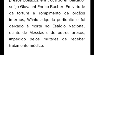
presos políticos, em troca do embaixador 
suíço Giovanni Enrico Bucher. Em virtude 
da tortura e rompimento de órgãos 
internos, Wânio adquiriu peritonite e foi 
deixado à morte no Estádio Nacional, 
diante de Messias e de outros presos, 
impedido pelos militares de receber 
tratamento médico. 
[2] Víctor Jara, músico, cantor, 
compositor, poeta, professor de 
Jornalismo, diretor de teatro. Antes de 
seu assassinato, a 16 de setembro, os 
torturadores lhe esmagaram as mãos, 
provocando-o: “agora cante puerto mono, 
Puerto Mont” (música em homenagem 
aos mineiros massacrados naquela 
cidade). Contam que ele respondeu aos 
torturadores: “Idiotas, pensam que eu 
faço música com as mãos”. Após a 
redemocratização, o ginásio foi batizado 