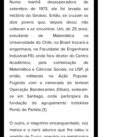
Numa manhã desesperadora de 
setembro de 1973, ele foi levado ao 
mictório do Ginásio. Então, se cruzam os 
dois jovens que, depois disso, não 
voltaram a se encontrar. Um, de 25 anos, 
estudante de Matemática na 
Universidade do Chile, no Brasil trocara a 
engenharia, na Faculdade de Engenharia 
Industrial-FEI, onde fora diretor do Centro 
Acadêmico, pela combinação de 
Matemática e Ciências Sociais, na USP, já 
então, militando na Ação Popular. 
Fugindo com a namorada da temível 
Operação Bandeirantes (Oban), exilaram-
se em Santiago, onde participara da 
fundação do agrupamento trotskista 
Ponto de Partida [3]. 
O outro, o magrinho ensanguentado, voz 
mansa e o nariz adunco que lhe valeu o 
apelido de Turco, operário na metalúrgica 