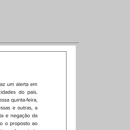
faz um alerta em 
dades do país. 
sa quinta-feira, 
sas e outras, a 
ta e negação da 
o o proposto ao 