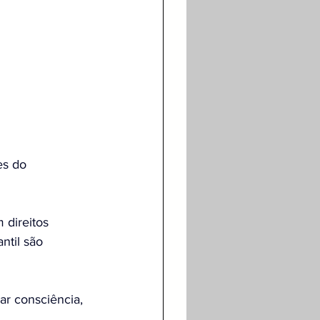
es do 
direitos 
ntil são 
ar consciência, 