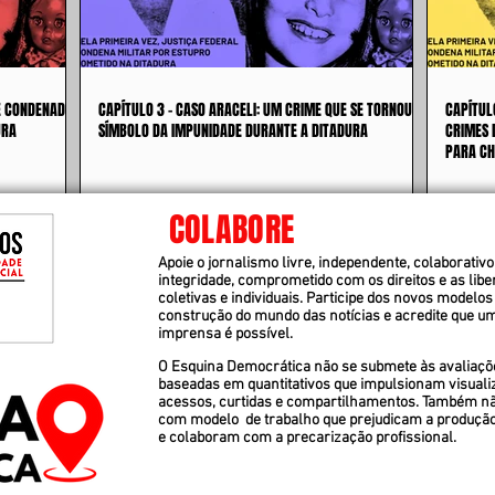
 É CONDENADO
CAPÍTULO 3 - CASO ARACELI: UM CRIME QUE SE TORNOU
CAPÍTUL
URA
SÍMBOLO DA IMPUNIDADE DURANTE A DITADURA
CRIMES 
PARA CH
COLABORE
Apoie o jornalismo livre, independente, colaborativo 
integridade, comprometido com os direitos e as lib
coletivas e individuais. Participe dos novos modelos
construção do mundo das notícias e acredite que u
imprensa é possível.
O Esquina Democrática não se submete às avaliaçõ
baseadas em quantitativos que impulsionam visuali
acessos, curtidas e compartilhamentos. Também n
com modelo de trabalho que prejudicam a produçã
e colaboram com a precarização profissional.