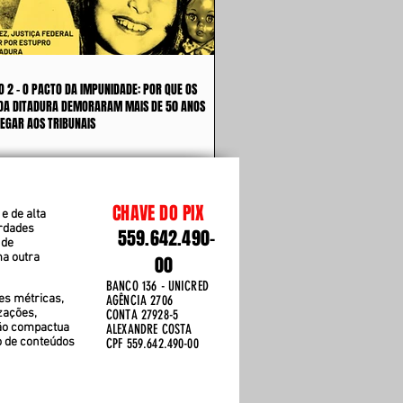
O 2 - O PACTO DA IMPUNIDADE: POR QUE OS
DA DITADURA DEMORARAM MAIS DE 50 ANOS
EGAR AOS TRIBUNAIS
CHAVE DO PIX
e de alta
erdades
559.642.490-
 de
ma outra
00
BANCO 136 - UNICRED
es métricas,
AGÊNCIA 2706
zações,
CONTA 27928-5
ão compactua
ALEXANDRE COSTA
o de conteúdos
CPF 559.642.490-00