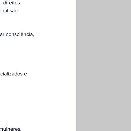
direitos 
ntil são 
ar consciência, 
cializados e 
 mulheres.